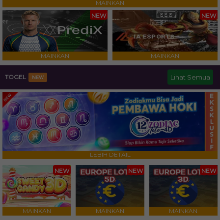
MAINKAN
NEW
NEW
MAINKAN
MAINKAN
TOGEL
Lihat Semua
NEW
LEBIH DETAIL
NEW
NEW
NEW
MAINKAN
MAINKAN
MAINKAN