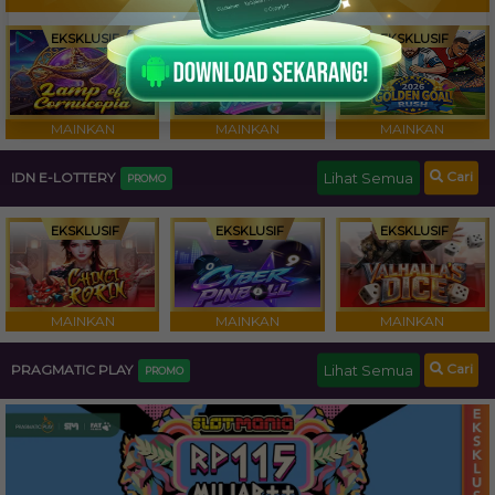
LEBIH DETAIL
EKSKLUSIF
EKSKLUSIF
EKSKLUSIF
MAINKAN
MAINKAN
MAINKAN
Cari
IDN E-LOTTERY
Lihat Semua
PROMO
EKSKLUSIF
EKSKLUSIF
EKSKLUSIF
MAINKAN
MAINKAN
MAINKAN
Cari
PRAGMATIC PLAY
Lihat Semua
PROMO