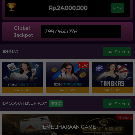
Rp.
24.000.000
View
Global
799.064.076
Jackpot
Lihat Semua
IDNMAX
NEW
MAINKAN
MAINKAN
MAINKAN
BACCARAT LIVE PROXY
Lihat Semua
PROMO
PROMO
PEMELIHARAAN GAME