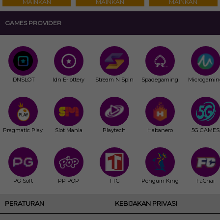
MAINKAN
MAINKAN
MAINKAN
GAMES PROVIDER
IDNSLOT
Idn E-lottery
Stream N Spin
Spadegaming
Microgamin
Pragmatic Play
Slot Mania
Playtech
Habanero
5G GAMES
PG Soft
PP POP
TTG
Penguin King
FaChai
PERATURAN
KEBIJAKAN PRIVASI