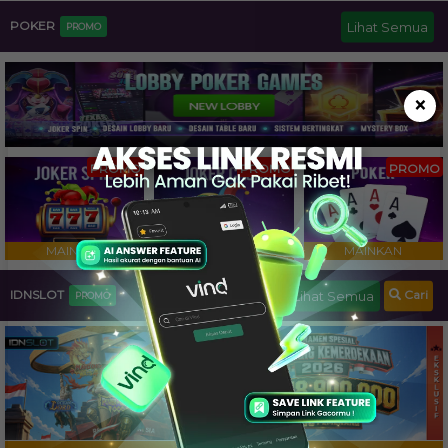
POKER
Lihat Semua
PROMO
×
PROMO
PROMO
PROMO
MAINKAN
MAINKAN
MAINKAN
Cari
IDNSLOT
Lihat Semua
PROMO