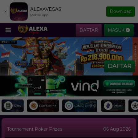
ALEXAVEGAS
×
Download
Mobile App
DAFTAR
MASUK
DAFTAR
Slots
Live Casino
IDN E-Lottery
Poker
Tournament Poker Prizes
06 Aug 2026