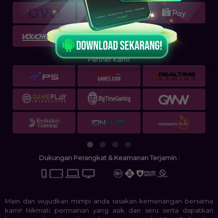
Partner Kami:
Dukungan Perangkat & Keamanan Terjamin :
Main dan wujudkan mimpi anda rasakan kemenangan bersama
kami! Nikmati permainan yang asik dan seru serta dapatkan