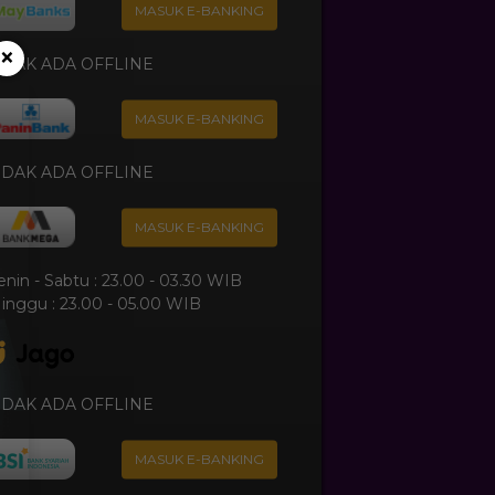
MASUK E-BANKING
×
IDAK ADA OFFLINE
MASUK E-BANKING
IDAK ADA OFFLINE
MASUK E-BANKING
enin - Sabtu : 23.00 - 03.30 WIB
inggu : 23.00 - 05.00 WIB
IDAK ADA OFFLINE
MASUK E-BANKING