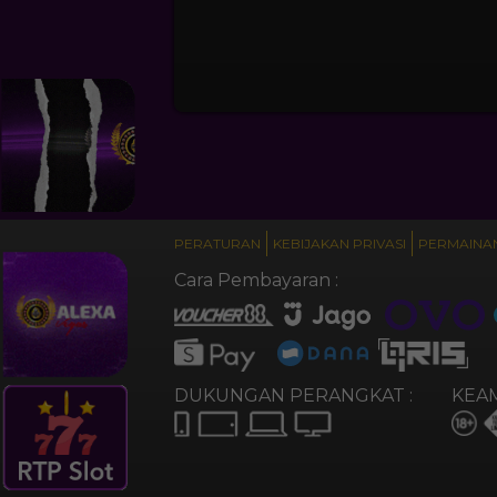
PERATURAN
KEBIJAKAN PRIVASI
PERMAINAN
Cara Pembayaran :
DUKUNGAN PERANGKAT :
KEAM