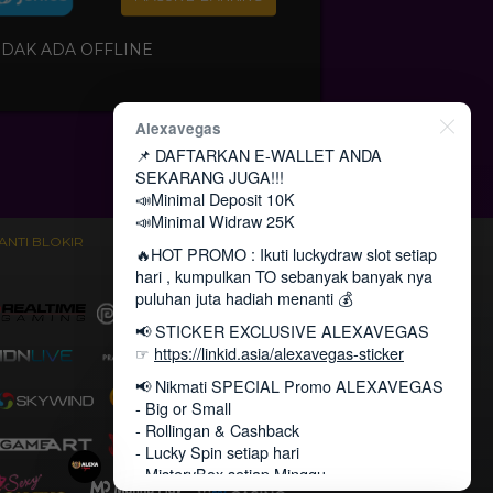
IDAK ADA OFFLINE
Alexavegas
📌 DAFTARKAN E-WALLET ANDA
SEKARANG JUGA!!!
📣Minimal Deposit 10K
📣Minimal Widraw 25K
ANTI BLOKIR
🔥HOT PROMO : Ikuti luckydraw slot setiap
hari , kumpulkan TO sebanyak banyak nya
puluhan juta hadiah menanti 💰
📢 STICKER EXCLUSIVE ALEXAVEGAS
☞
https://linkid.asia/alexavegas-sticker
📢 Nikmati SPECIAL Promo ALEXAVEGAS
- Big or Small
- Rollingan & Cashback
- Lucky Spin setiap hari
- MisteryBox setiap Minggu