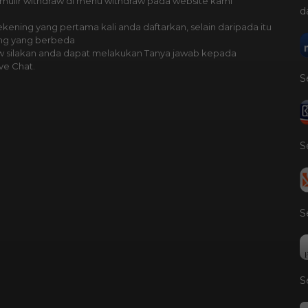
mulir withdraw di menu withdraw pada website kami
d
kening yang pertama kali anda daftarkan, selain daripada itu
ing yang berbeda
raw silakan anda dapat melakukan Tanya jawab kepada
ve Chat.
S
S
S
S