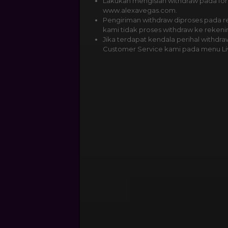
Lakukan mengisian withdraw pada for
www.alexavegas.com.
Pengiriman withdraw diproses pada re
kami tidak proses withdraw ke reken
Jika terdapat kendala perihal withd
Customer Service kami pada menu Li