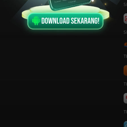
S
S
T
T
T