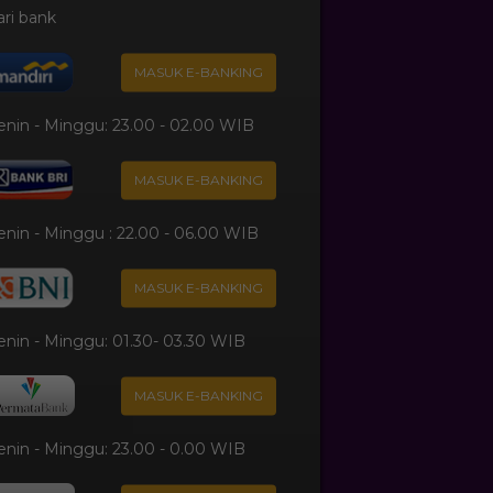
ari bank
MASUK E-BANKING
enin - Minggu: 23.00 - 02.00 WIB
MASUK E-BANKING
enin - Minggu : 22.00 - 06.00 WIB
MASUK E-BANKING
enin - Minggu: 01.30- 03.30 WIB
MASUK E-BANKING
enin - Minggu: 23.00 - 0.00 WIB