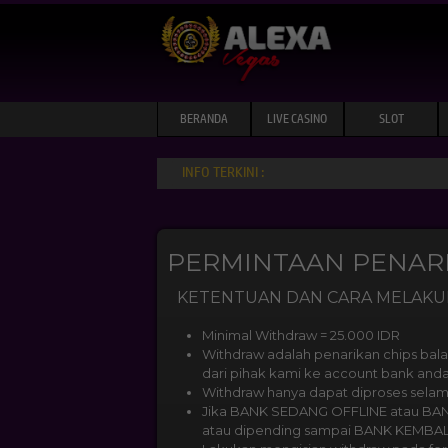
BERANDA
LIVE CASINO
SLOT
INFO TERKINI :
PERMINTAAN PENAR
KETENTUAN DAN CARA MELAK
Minimal Withdraw = 25.000 IDR
Withdraw adalah penarikan chips bal
dari pihak kami ke account bank anda
Withdraw hanya dapat diproses sela
Jika BANK SEDANG OFFLINE atau BAN
atau dipending sampai BANK KEMBA