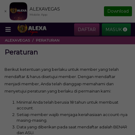
ALEXAVEGAS
×
Download
Mobile App
DAFTAR
MASUK
ALEXAVEGAS
PERATURAN
Peraturan
Berikut ketentuan yang berlaku untuk member yang telah
mendaftar & harus disetujui member. Dengan mendaftar
menjadi member, Anda telah dianggap memahami dan
menyetujui peraturan yang berlaku di permainan kami:
Minimal Anda telah berusia 18 tahun untuk membuat
account.
Setiap member wajib menjaga kerahasiaan account-nya
masing-masing.
Data yang diberikan pada saat mendaftar adalah BENAR
dan ASLI.