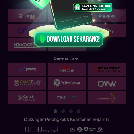
Cara Pembayaran:
Partner Kami:
Dukungan Perangkat & Keamanan Terjamin :