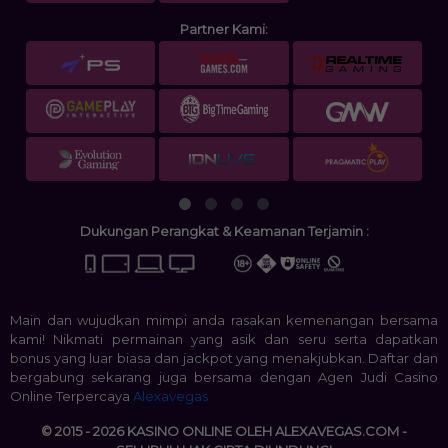
Partner Kami:
Dukungan Perangkat & Keamanan Terjamin :
Main dan wujudkan mimpi anda rasakan kemenangan bersama
kami! Nikmati permainan yang asik dan seru serta dapatkan
bonus yang luar biasa dan jackpot yang menakjubkan. Daftar dan
bergabung sekarang juga bersama dengan Agen Judi Casino
Online Terpercaya
Alexavegas
© 2015 - 2026 KASINO ONLINE OLEH ALEXAVEGAS.COM -