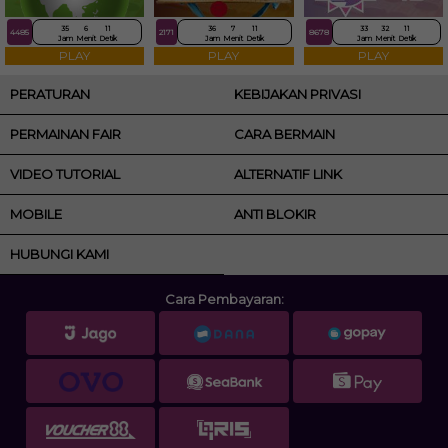
35
6
10
36
7
10
33
32
10
4485
2171
8678
Jam
Menit
Detik
Jam
Menit
Detik
Jam
Menit
Detik
PLAY
PLAY
PLAY
PERATURAN
KEBIJAKAN PRIVASI
PERMAINAN FAIR
CARA BERMAIN
VIDEO TUTORIAL
ALTERNATIF LINK
MOBILE
ANTI BLOKIR
HUBUNGI KAMI
Cara Pembayaran: