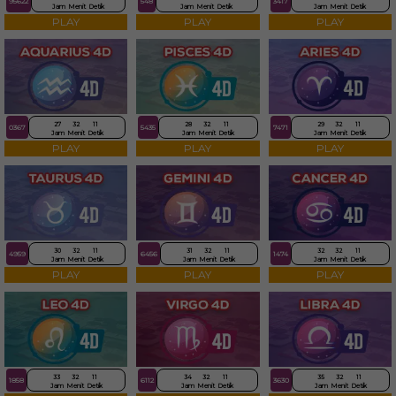
95622
548
3417
Jam
Menit
Detik
Jam
Menit
Detik
Jam
Menit
Detik
PLAY
PLAY
PLAY
27
32
10
28
32
10
29
32
10
0367
5435
7471
Jam
Menit
Detik
Jam
Menit
Detik
Jam
Menit
Detik
PLAY
PLAY
PLAY
30
32
10
31
32
10
32
32
10
4959
6456
1474
Jam
Menit
Detik
Jam
Menit
Detik
Jam
Menit
Detik
PLAY
PLAY
PLAY
33
32
10
34
32
10
35
32
10
1858
6112
3630
Jam
Menit
Detik
Jam
Menit
Detik
Jam
Menit
Detik